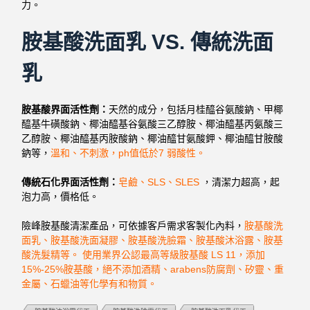
力。
胺基酸洗面乳 VS. 傳統洗面
乳
胺基酸界面活性劑：
天然的成分，包括月桂醯谷氨酸鈉、甲椰
醯基牛磺酸鈉、椰油醯基谷氨酸三乙醇胺、椰油醯基丙氨酸三
乙醇胺、椰油醯基丙胺酸鈉、椰油醯甘氨酸鉀、椰油醯甘胺酸
鈉等，
溫和、不刺激，ph值低於7 弱酸性。
傳統石化界面活性劑：
皂鹼、SLS、SLES
，清潔力超高，起
泡力高，價格低。
險峰胺基酸清潔產品，可依據客戶需求客製化內料，
胺基酸洗
面乳、胺基酸洗面凝膠、胺基酸洗臉霜、胺基酸沐浴露、胺基
酸洗髮精等。 使用業界公認最高等級胺基酸 LS 11，添加
15%-25%胺基酸，絕
不添加酒精、arabens防腐劑、矽靈、重
金屬、石蠟油等化學有和物質。