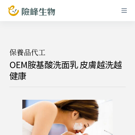
跳
至
主
要
內
容
保養品代工
OEM胺基酸洗面乳 皮膚越洗越
健康