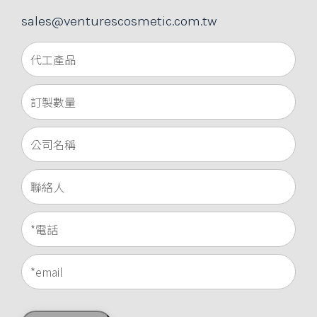
sales@venturescosmetic.com.tw