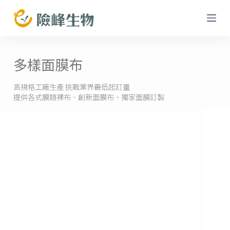
跳
至
主
要
多樣面膜布
內
容
高規格工廠生產 挑戰業界最低起訂量
提供各式膜類裸布、創新面膜布、獨家面膜訂製