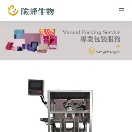
跳
至
主
要
內
容