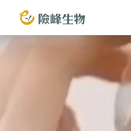
跳
至
主
要
內
容