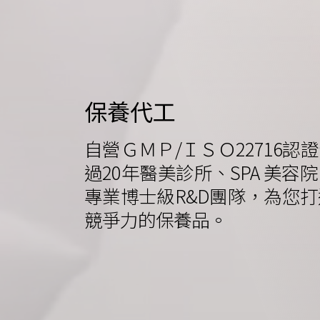
保養代工
自營ＧＭＰ/ＩＳＯ22716
過20年醫美診所、SPA 美
專業博士級R&D團隊，為您
競爭力的保養品。