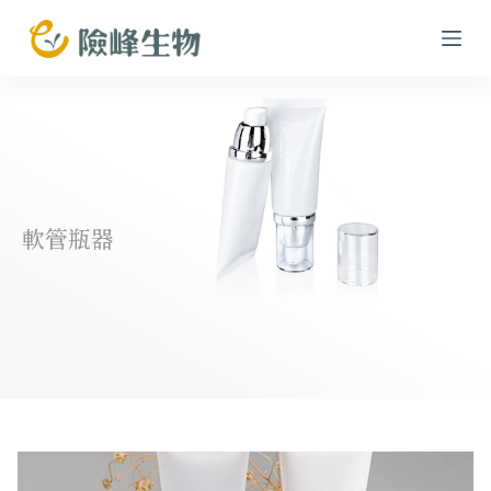
跳
至
主
要
內
容
軟管瓶器