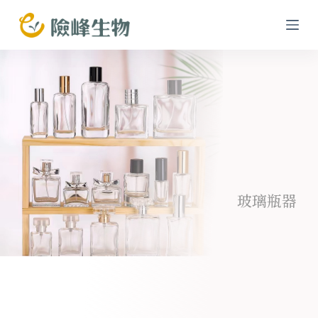
跳
至
主
要
內
容
玻璃瓶器