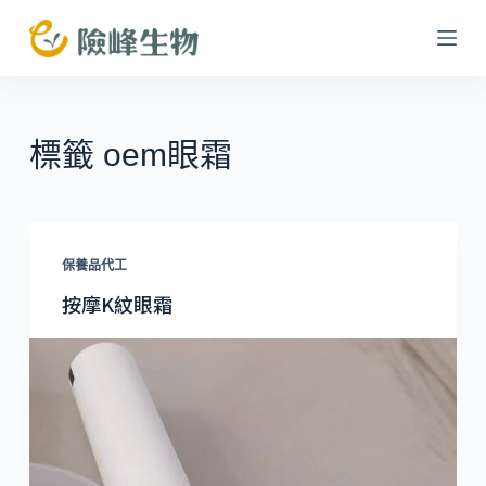
跳
至
主
要
內
標籤
oem眼霜
容
保養品代工
按摩K紋眼霜