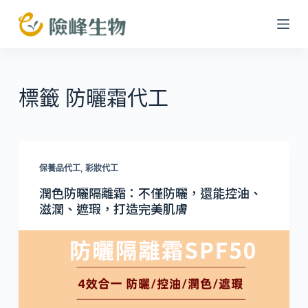
跳
至
主
要
內
標籤
防曬霜代工
容
保養品代工
,
彩妝代工
潤色防曬隔離霜：不僅防曬，還能控油、
滋潤、遮瑕，打造完美肌膚