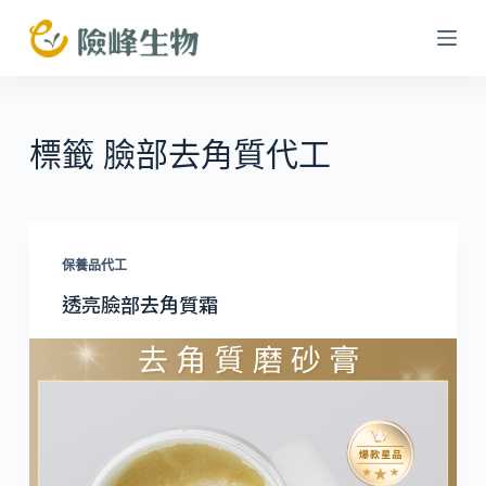
跳
至
主
要
內
標籤
臉部去角質代工
容
保養品代工
透亮臉部去角質霜