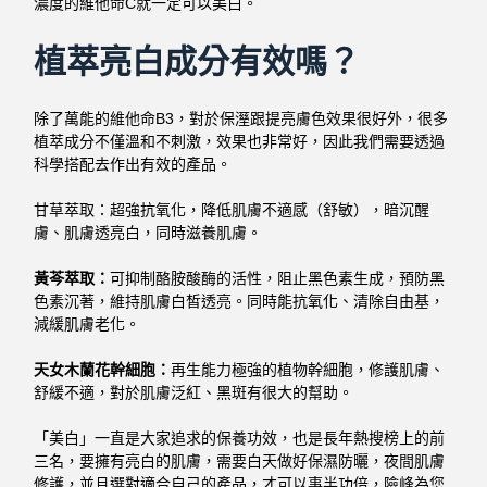
濃度的維他命C就一定可以美白。
植萃亮白成分有效嗎？
除了萬能的維他命B3，對於保溼跟提亮膚色效果很好外，很多
植萃成分不僅溫和不刺激，效果也非常好，因此我們需要透過
科學搭配去作出有效的產品。
甘草萃取：超強抗氧化，降低肌膚不適感（舒敏），暗沉醒
膚、肌膚透亮白，同時滋養肌膚。
黃芩萃取：
可抑制酪胺酸酶的活性，阻止黑色素生成，預防黑
色素沉著，維持肌膚白皙透亮。同時能抗氧化、清除自由基，
減緩肌膚老化。
天女木蘭花幹細胞：
再生能力極強的植物幹細胞，修護肌膚、
舒緩不適，對於肌膚泛紅、黑斑有很大的幫助。
「美白」一直是大家追求的保養功效，也是長年熱搜榜上的前
三名，要擁有亮白的肌膚，需要白天做好保濕防曬，夜間肌膚
修護，並且選對適合自己的產品，才可以事半功倍，險峰為您