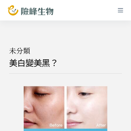
跳
至
主
要
內
容
未分類
美白變美黑？