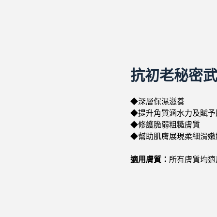
抗初老秘密武
◆深層保濕滋養
◆提升角質涵水力及賦予
◆修護脆弱粗糙膚質
◆幫助肌膚展現柔細滑嫩
適用膚質：
所有膚質均適