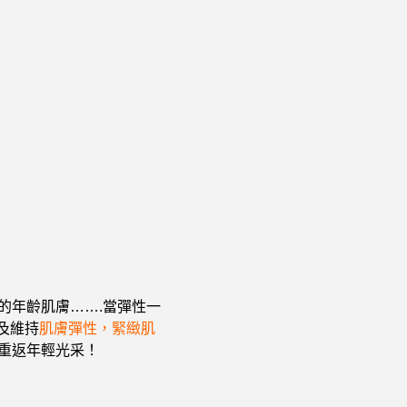
的年齡肌膚…….
當彈性一
及維持
肌膚彈性，緊緻肌
重返年輕光采！