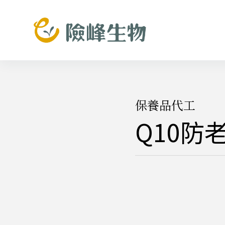
跳
至
主
要
內
容
保養品代工
Q10防