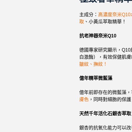
主成分：
高濃度奈米Q10
取
、小黃瓜萃取精華！
抗老神器奈米Q10
德國專家研究顯示，Q1
白激酶），有效保健肌膚
皺紋、撫紋！
億年精萃微藍藻
億年前即存在的微藍藻，
膚色
，同時對細胞的保護
天然千年活化石銀杏萃取
銀杏的抗氧化能力可以改