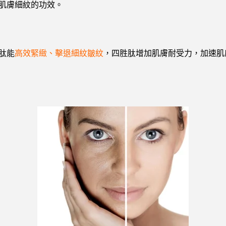
肌膚細紋的功效。
肽能
高效緊緻、擊退細紋皺紋
，四胜肽增加肌膚耐受力，加速肌