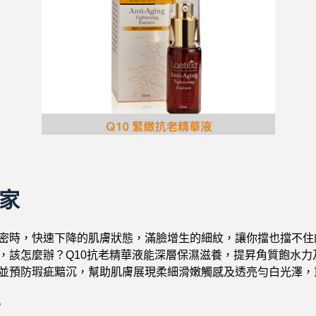
專家
密時，快速下降的肌膚狀態，滿臉增生的細紋，讓你擋也擋不住
，該怎麼辦？Q10抗老精華液能深層保濕滋養，提昇角質飽水力
並預防瑕疵黯沉，幫助肌膚展現柔細滑嫩觸感及透亮勻白光澤，
萃