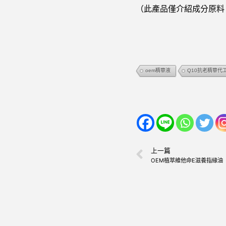
（此產品僅介紹成分原料
oem精華液
Q10抗老精華代
上一篇
OEM植萃維他命E滋養指緣油