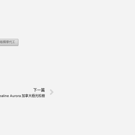
取精華代工
下一篇
aline Aurora 加拿大極光松樹