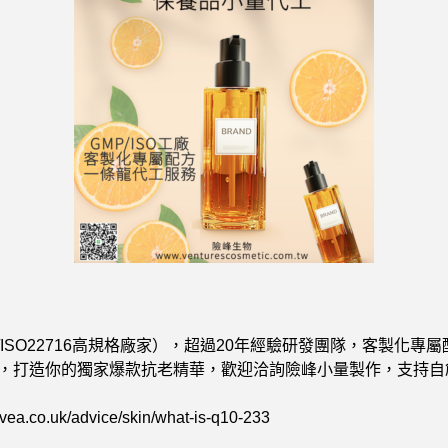
P/ISO22716高規格廠家），超過20年經驗研發團隊，客製化
，打造你的獨家爆款抗老精華，歡迎洽詢險峰小量製作，支持自創品
.co.uk/advice/skin/what-is-q10-233