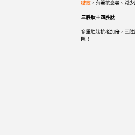
皺紋
，有著抗衰老、減少
三胜肽＋四胜肽
多重胜肽抗老加倍，三胜
障！