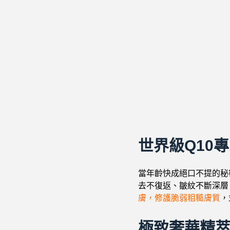
世界級Q10
當年齡快成絕口不提的秘
去不復返、皺紋不斷深層
膚，修護脆弱粗糙膚質
，
極致奢華精