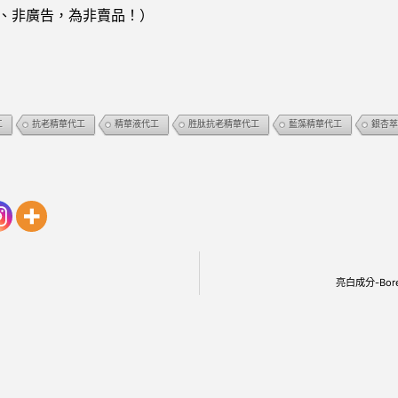
、非廣告，為非賣品！）
工
抗老精華代工
精華液代工
胜肽抗老精華代工
藍藻精華代工
銀杏萃
亮白成分-Bore