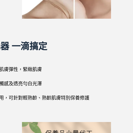
器 一滴搞定
肌膚彈性，緊緻肌膚
觸感及透亮勻白光澤
用，可針對輕熟齡、熟齡肌膚特別保養修護