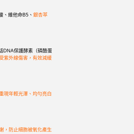
酸、維他命B5、
銀杏萃
話DNA保護酵素（磷酪蛋
受紫外線傷害，有效減緩
重現年輕光澤、均勻亮白
謝，防止細胞被氧化產生