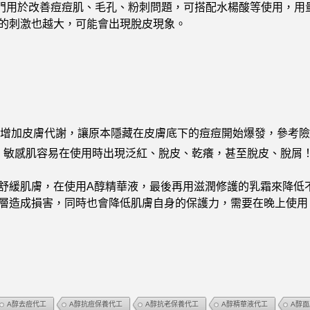
門用於改善痘痘肌、毛孔、粉刺問題，可搭配水楊酸等使用，用量
的刺激也越大，可能會出現脫皮現象。
醇增加皮膚代謝，讓原本隱藏在皮膚底下的痘痘開始爆發，參考險
：
敏感肌容易在使用時出現泛紅、脫皮、乾癢，甚至脫皮、脫屑
舒緩肌膚，在使用A醇精華液，最後再用滋潤修護的乳霜來降低
層造成損害，同時也會降低肌膚自身的保護力，需要在晚上使用
A醇去痘代工
A醇抗痘保養代工
A醇抗老保養代工
A醇精華液代工
A醇