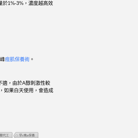
於1%-3%，
濃度越高效
峰
痘肌保養術
。
！
不適，由於A醇刺激性較
，如果白天使用，會造成
面膜代工
早c晚a保養