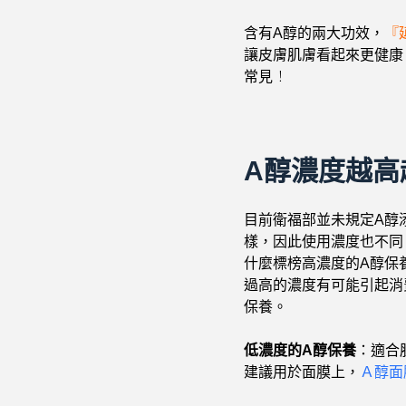
含有A醇的兩大功效，
『
讓皮膚肌膚看起來更健康
！
常見
A醇濃度越高
目前衛福部並未規定A醇
樣，因此使用濃度也不同
什麼標榜高濃度的A醇保
過高的濃度有可能引起消
保養。
低濃度的A醇保養
：適合
建議用於面膜上，
Ａ醇面