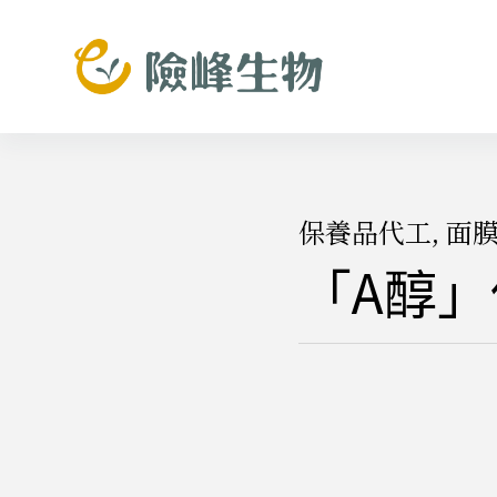
跳
至
主
要
內
容
保養品代工
,
面
「A醇