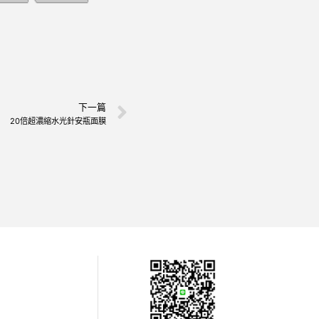
下一篇
20倍超濃縮水光針安瓶面膜