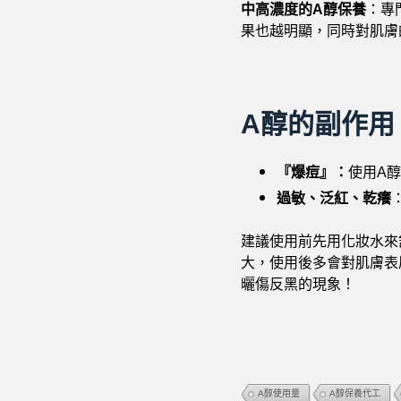
中
高濃度的A醇保養
：專
果也越明顯，同時對肌膚
A醇的副作用
『爆痘』：
使用A
過敏、泛紅、乾癢
建議使用前先用化妝水來
大，使用後多會對肌膚表
曬傷反黑的現象！
A醇使用量
A醇保養代工