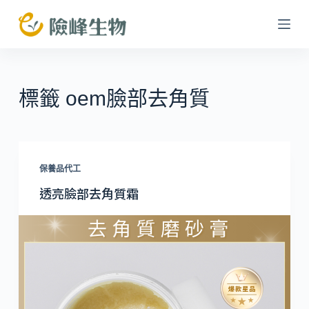
跳
至
主
要
內
標籤
oem臉部去角質
容
保養品代工
透亮臉部去角質霜