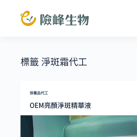
跳
至
主
要
內
容
標籤
淨斑霜代工
保養品代工
OEM亮顏淨斑精華液