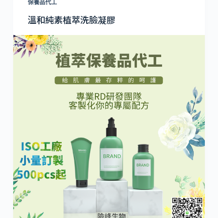
保養品代工
溫和純素植萃洗臉凝膠