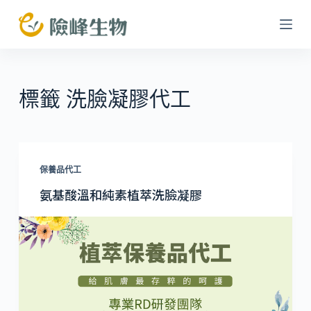
跳
至
主
要
內
標籤
洗臉凝膠代工
容
保養品代工
氨基酸溫和純素植萃洗臉凝膠