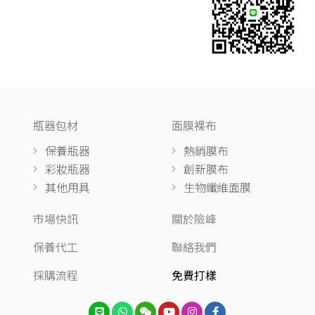
瓶器包材
面膜裸布
保養瓶器
熱銷膜布
彩妝瓶器
創新膜布
其他用具
生物纖維面膜
市場快訊
關於險峰
保養代工
聯絡我們
採購流程
免費打樣