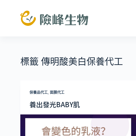
跳
至
主
要
內
容
標籤
傳明酸美白保養代工
保養品代工
,
面膜代工
養出發光BABY肌