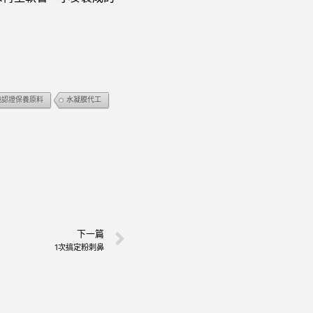
機認證保養原料
水凝膜代工
下一篇
1次搞定粉刺鼻