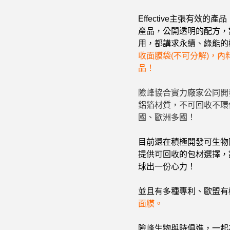
Effective主張有效
產品，公開透明的配方，
用，都講求永續、綠能的
收面膜袋(不可分解)，內
品！
險峰協合實力廠家公同開發
鋁箔材質，不可回收不環
國、歐洲多國！
目前還在積極開發可生物
提供可回收的包材選擇，
球出一份心力！
並且有多種專利、歐盟有
面膜。
險峰生物與時俱進，一起