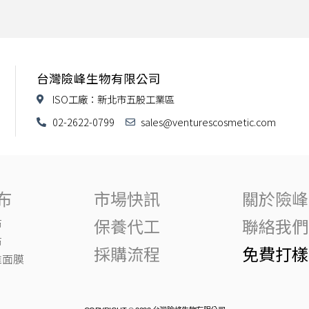
台灣險峰生物有限公司
ISO工廠：新北市五股工業區
02-2622-0799
sales@venturescosmetic.com
布
市場快訊
關於險峰
保養代工
聯絡我們
布
布
採購流程
免費打樣
維面膜