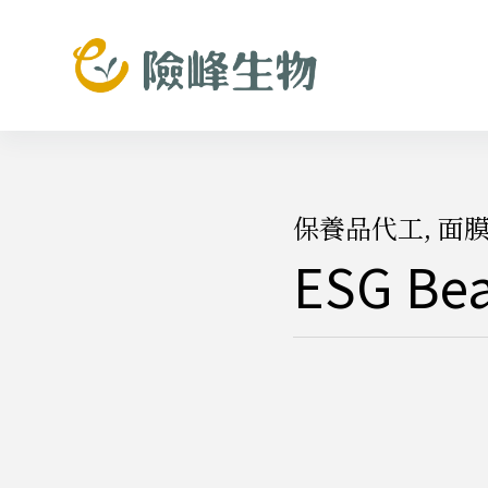
跳
至
主
要
內
容
保養品代工
,
面
ESG 