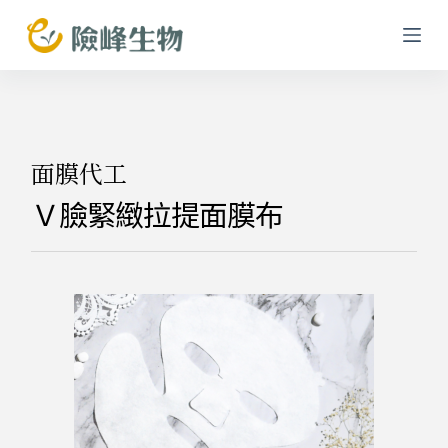
跳
至
主
要
內
容
面膜代工
Ｖ臉緊緻拉提面膜布