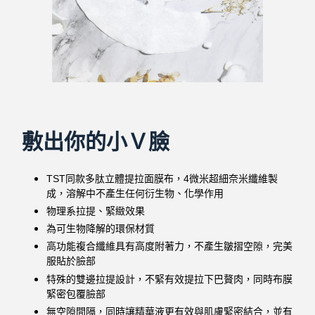
敷出你的小Ｖ臉
TST同款多肽立體提拉面膜布，4微米超細奈米纖維製
成，溶解中不產生任何衍生物、化學作用
物理系拉提、緊緻效果
為可生物降解的環保材質
高功能複合纖維具有高度附著力，不產生皺摺空隙，完美
服貼於臉部
特殊的雙邊拉提設計，不緊有效提拉下巴贅肉，同時布膜
緊密包覆臉部
無空隙間隔，同時讓精華液更有效與肌膚緊密結合，並有