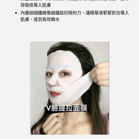
效吸收導入肌膚
內層超細纖維像磁鐵般的吸附力，讓精華液緊緊抓住導入
肌膚，達到長效鎖水