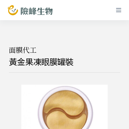
跳
至
主
要
內
容
面膜代工
黃金果凍眼膜罐裝