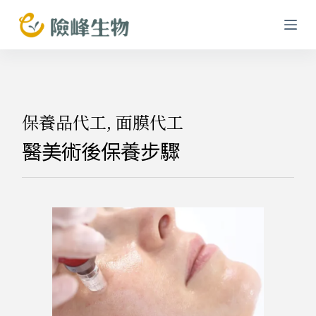
跳
至
主
要
內
容
保養品代工
,
面膜代工
醫美術後保養步驟