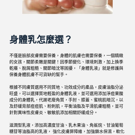
身體乳怎麼選？
不僅是臉部皮膚需要保養，身體的肌膚也需要保養，一個精緻
的女孩，關節柔嫩是關鍵！
因季節變化、環境刺激，加上換季
乾癢、脫屑粗糙、關節暗沈等困擾，「身體乳液」就是修護與
保養身體肌膚不可貨缺的幫手。
根據不同膚質選用不同質地、功效成分的產品，
皮膚油脂分泌
旺盛，可以選擇質地輕盈的身體乳液，並可選用添加淨痘果酸
成分的身體乳，代謝老廢角質，手肘、膝蓋、蜜桃肌暗沉，以
及舒緩背部痘痘肌、粉刺肌，平衡油脂及平滑肌膚粗糙，並可
針對異味性皮膚炎、敏敏肌添加相關舒緩成分。
滋潤型乳液，添加高濃度甘油、乳木果油、角鯊烷、甘油葡萄
糖苷等油脂高的乳液， 強化皮膚屏障維，
加強鎖水保濕，軟化