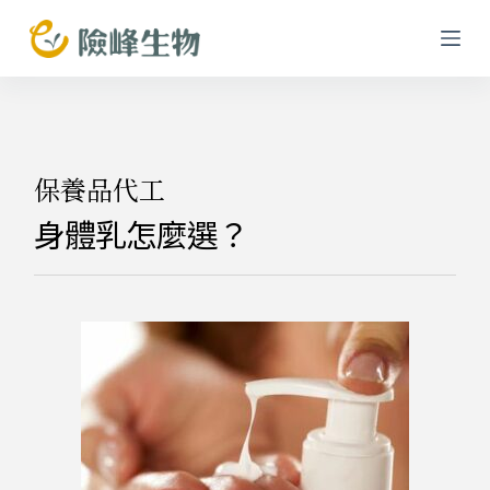
跳
至
主
要
內
容
保養品代工
身體乳怎麼選？