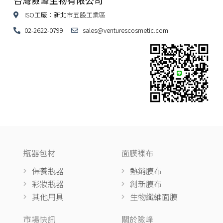
台灣險峰生物有限公司
ISO工廠：新北市五股工業區
02-2622-0799
sales@venturescosmetic.com
瓶器包材
面膜裸布
保養瓶器
熱銷膜布
彩妝瓶器
創新膜布
其他用具
生物纖維面膜
市場快訊
關於險峰