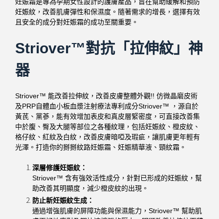
妊娠霜是專為孕期女性設計的護膚產品，旨在幫助緩解和預防
妊娠紋，改善肌膚彈性和保濕度。隨著需求的增長，選擇有效
且安全的成分對妊娠霜的成功至關重要。
Striover™對抗「拉伸紋」神
器
Striover™ 能改善拉伸紋，改善皮膚整體外觀!!
仿微晶磨皮術
及PRP自體血小板血漿注射療法專利成分Striover™ ，源自於
黃芪、黨蔘，能有效增加表皮和真皮層緊密度，可直接改善集
中於腹、臀及大腿等部位之各種紋理，包括妊娠紋、橙皮紋、
格仔紋、紅紋及白紋，改善皮膚暗啞及瑕疵，讓肌膚更年輕有
光澤。打造你的掰掰紋路妊娠霜、妊娠精華液、頸紋霜。
深層修護妊娠紋：
Striover™ 含有強效活性成分，針對已形成的妊娠紋，幫
助改善其明顯度，減少橙皮紋的出現。
防止新妊娠紋生成：
通過增強肌膚的屏障功能與保濕能力，Striover™ 幫助肌