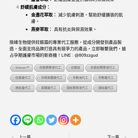
舒緩肌膚成分：
金盞花萃取：
減少肌膚刺激，幫助舒緩擴張的肌
膚。
燕麥萃取：
具有抗炎與保濕效果。
險峰生物提供妊娠霜的專業代工服務，從成分開發到產品製
造，全面支持品牌打造具有競爭力的產品。立即聯繫我們，搶
占孕期護膚市場的新商機！LINE : @809zzgud
Striover™
妊娠精華液代工
妊娠紋
妊娠紋精華液代工
妊娠霜代工
孕婦美體霜代工
孕敷油代工
孕敷霜代工
撫紋霜代工
美體霜代工
頸紋精華液代工
頸紋霜代工
上一篇
下一篇