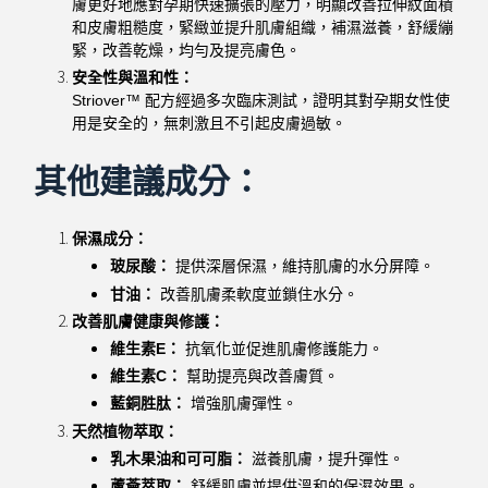
膚更好地應對孕期快速擴張的壓力，明顯改善拉伸紋面積
和皮膚粗糙度，緊緻並提升肌膚組織，補濕滋養，舒緩繃
緊，改善乾燥，均勻及提亮膚色。
安全性與溫和性：
Striover™ 配方經過多次臨床測試，證明其對孕期女性使
用是安全的，無刺激且不引起皮膚過敏。
其他建議成分：
保濕成分：
玻尿酸：
提供深層保濕，維持肌膚的水分屏障。
甘油：
改善肌膚柔軟度並鎖住水分。
改善肌膚健康與修護：
維生素E：
抗氧化並促進肌膚修護能力。
維生素C：
幫助提亮與改善膚質。
藍銅胜肽：
增強肌膚彈性。
天然植物萃取：
乳木果油和可可脂：
滋養肌膚，提升彈性。
蘆薈萃取：
舒緩肌膚並提供溫和的保濕效果。