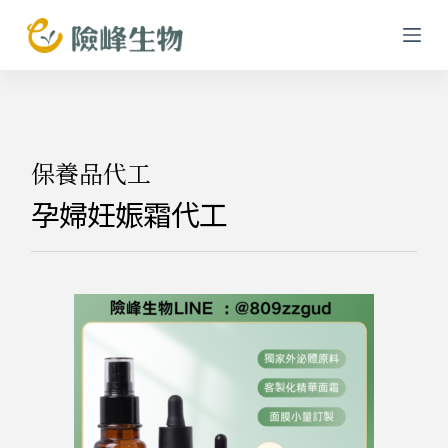
跳
至
主
要
內
容
保養品代工
孕婦妊娠霜代工