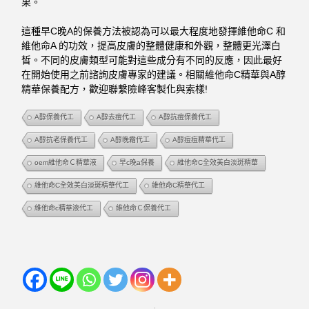
果。
這種早C晚A的保養方法被認為可以最大程度地發揮維他命C 和
維他命A 的功效，提高皮膚的整體健康和外觀，整體更光澤白
皙。不同的皮膚類型可能對這些成分有不同的反應，因此最好
在開始使用之前諮詢皮膚專家的建議。相關維他命C精華與A醇
精華保養配方，歡迎聯繫險峰客製化與索樣!
A醇保養代工
A醇去痘代工
A醇抗痘保養代工
A醇抗老保養代工
A醇晚霜代工
A醇痘痘精華代工
oem維他命Ｃ精華液
早c晚a保養
維他命C全效美白淡斑精華
維他命C全效美白淡斑精華代工
維他命C精華代工
維他命c精華液代工
維他命Ｃ保養代工