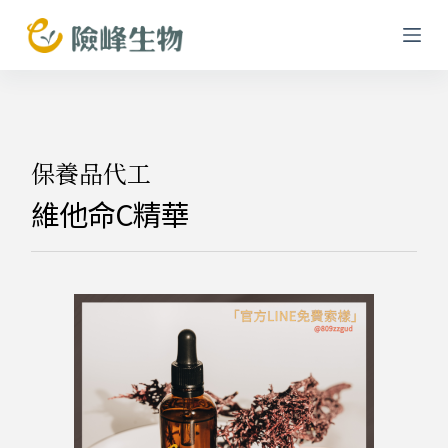
跳
至
主
要
內
容
保養品代工
維他命C精華