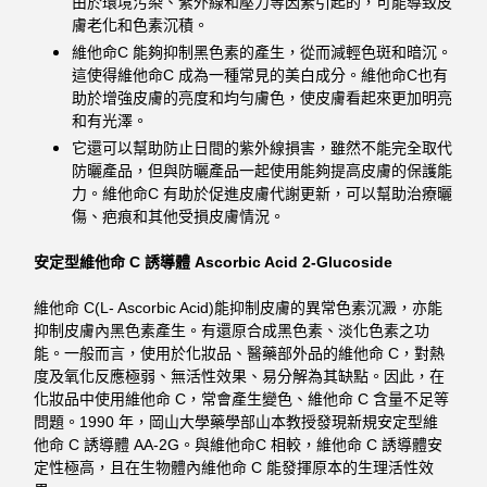
由於環境污染、紫外線和壓力等因素引起的，可能導致皮
膚老化和色素沉積。
維他命C 能夠抑制黑色素的產生，從而減輕色斑和暗沉。
這使得維他命C 成為一種常見的美白成分。維他命C也有
助於增強皮膚的亮度和均勻膚色，使皮膚看起來更加明亮
和有光澤。
它還可以幫助防止日間的紫外線損害，雖然不能完全取代
防曬產品，但與防曬產品一起使用能夠提高皮膚的保護能
力。維他命C 有助於促進皮膚代謝更新，可以幫助治療曬
傷、疤痕和其他受損皮膚情況。
安定型維他命 C 誘導體 Ascorbic Acid 2-Glucoside
維他命 C(L- Ascorbic Acid)能抑制皮膚的異常色素沉澱，亦能
抑制皮膚內黑色素產生。
有還原合成黑色素、淡化色素之功
能。一般而言，使用於化妝品、
醫藥部外品的維他命 C，對熱
度及氧化反應極弱、無活性效果、易分解為其缺點。
因此，在
化妝品中使用維他命 C，常會產生變色、維他命 C 含量不足等
問題。
1990 年，岡山大學藥學部山本教授發現新規安定型維
他命 C 誘導體 AA-2G。與維他命
C 相較，維他命 C 誘導體安
定性極高，且在生物體內維他命 C 能發揮原本的生理活性效