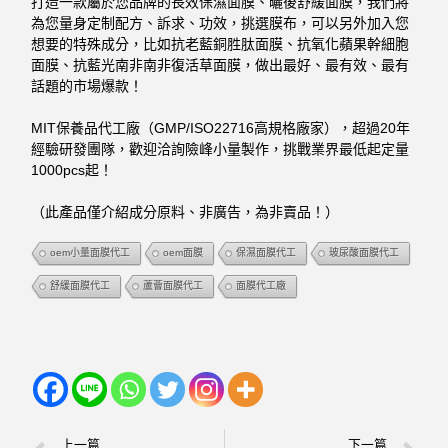
打造一款屬於您品牌的長效保濕面膜、曬後舒緩面膜，我們將
為您量身定制配方、訴求、功效，挑選膜布，可以另外加入您
想要的特殊成分，比如抗老藍銅胜肽面膜、抗氧化蘋果幹細胞
面膜、抗藍光南非南非復活草面膜，做出最好、最有效、最有
話題的市場爆款！
MIT保養品代工廠（GMP/ISO22716高規格廠家），超過20年
經驗研發團隊，歡迎洽詢險峰小量製作，挑戰業界最低起定量
1000pcs起！
（此產品僅介紹成分原料、非廣告，為非賣品！）
oem小量面膜代工
oem面膜
保濕面膜代工
玻尿酸面膜代工
舒緩面膜代工
蘆薈面膜代工
面膜代工廠
上一篇
下一篇