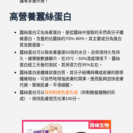
護等多重作用！
高營養蠶絲蛋白
蠶絲蛋白又名絲素蛋白，是從蠶絲中提取的天然高分子纖
維蛋白，含量約佔蠶絲的70%~80%。其主要成分為蛋白
質及胺基酸。
蠶絲蛋白可以吸收重量達50倍的水分，且保濕持久性持
久，據實驗數據顯示，在25℃，50%濕度環境下，蠶絲
蛋白經三天後的測試，其保濕力在95%左右。
蠶絲蛋白是纖維狀蛋白質，其分子結構與構成皮膚的膠原
纖維相似，可自然地增強皮膚的潤澤，進而能夠加快皮膚
代謝，緊緻肌膚，平滑細膩。
蠶絲蛋白可以
效抑制黑色素形成
（抑制酪氨酸酶的形
成），保持肌膚透亮光澤100分。