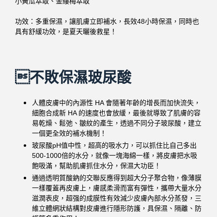
小黃瓜萃取、金縷梅萃取
功效：多重保濕，讓肌膚立即補水，
長效48
小時保濕，同時也
具有舒緩功效，是夏天曬後救星！
不敗保濕玻尿酸
人體皮膚中的內源性 HA 會隨著年齡的增長而加快流失，
細胞合成新 HA 的速度也會放緩，最後就導致了肌膚的容
易乾燥、鬆弛、皺紋的產生，透過不同分子玻尿酸，建立
一個更全效的補水機制！
玻尿酸pH值中性，超高的吸水力，可以抓住比自己多出
500-1000倍的水分，就像一塊海綿一樣，將皮膚把水吸
飽吸滿，幫助肌膚抓住水分，保濕大功臣！
通過透明質酸鈉的交聯反應得到超大分子聚合物，
像薄膜
一樣覆蓋再皮膚上，膚感柔滑而富有彈性，
攜帶大量水分
滋潤表皮，超强的成膜性有效減少皮膚內部水分蒸發，三
維立體網狀結構對皮膚進行隱形防護，
具保濕、隔離、防