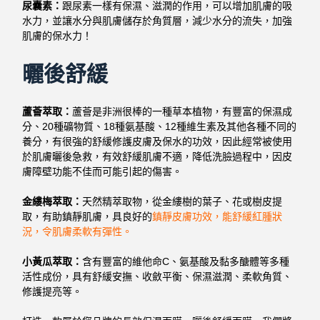
尿囊素：
跟尿素一樣有保濕、滋潤的作用，可以增加肌膚的吸
水力，並讓水分與肌膚儲存於角質層，減少水分的流失，加強
肌膚的保水力！
曬後舒緩
蘆薈萃取：
蘆薈是非洲很棒的一種草本植物，有豐富的保濕成
分、20種礦物質、18種氨基酸、12種維生素及其他各種不同的
養分，有很強的舒緩修護皮膚及保水的功效，因此經常被使用
於肌膚曬後急救，有效舒緩肌膚不適，降低洗臉過程中，因皮
膚障壁功能不佳而可能引起的傷害。
金縷梅萃取：
天然精萃取物，從金縷樹的葉子、花或樹皮提
取，有助鎮靜肌膚，具良好的
鎮靜皮膚功效，能舒緩紅腫狀
況，令肌膚柔軟有彈性。
小黃瓜萃取：
含有豐富的維他命C、氨基酸及黏多醣體等多種
活性成份，具有舒緩安撫、收斂平衡、保濕滋潤、柔軟角質、
修護提亮等。