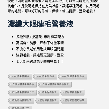
使用「睫毛豐盈養護液／睫毛美容液」可以幫助睫毛的損傷和
抗老化，是使睫毛保持在完美狀態，讓經常種睫毛、使用睫毛
膏的毛髮，可以好好的修養、保養，養出健康、豐盈毛髮！
濃纖大眼睫毛營養液
多種胜肽+胺基酸+專利植萃配方
高濃度、純素、溫和不刺激眼睛
不擔心長期使用造成黑眼圈問題
強韌毛髮、讓毛髮更健康、豐盈
七天到兩週效果明顯看得見！！
oem睫毛精華液
oem睫毛纖長液
oem豐盈睫毛纖長液
濃纖大眼睫毛營養液
濃纖大眼睫毛營養液代工
甦活睫毛精華液代工
睫毛保養代工
睫毛修護液代工
睫毛增長精華代工
睫毛滋養液代工
睫毛濃密復甦精華
睫毛豐盈液代工