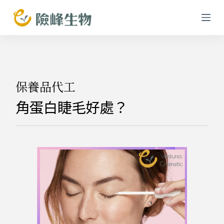
跳
至
主
要
內
容
保養品代工
角蛋白睫毛好處？