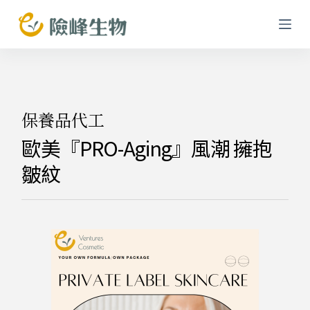
跳
至
主
要
內
容
保養品代工
歐美『PRO-Aging』風潮 擁抱
皺紋