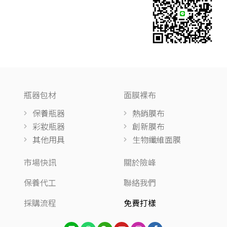
瓶器包材
面膜裸布
保養瓶器
熱銷膜布
彩妝瓶器
創新膜布
其他用具
生物纖維面膜
市場快訊
關於險峰
保養代工
聯絡我們
採購流程
免費打樣