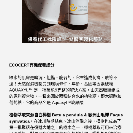
ECOCERT有機保養成分
缺水的肌膚是暗沉、粗糙、脆弱的，它會造
成刺痛、癢等不
適！
天然保濕機制受到環境條件、年齡、
基因等因素破壞…
AQUAXYL™ 是一種萬能&完整的解決方案，
由天然糖類組成
的專利複合物，
一種來源於兩種結合水的植物糖，即木糖醇和
葡萄糖，它的商品名是 Aquaxyl™玻尿酸!
植物萃取來源自白樺樹 Betula pendula & 歐洲山毛櫸 Fagus
symvatica，
在冰川時期結束、冰山消融之後，
樺樹也成為了
第一批聚落在復甦大地之上的樹木之一，
樺樹萃取可用來治療