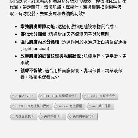
尿路感染，對風濕病和痛風都有很好的療效。
樺樹能促進新陳
代謝，帶走髒汙，清潔肌膚。樺樹汁，通過鑽磨樺
樹樹幹汲
取，有防脫髮、去頭皮屑和去油的功效!!
增強肌膚屏障功能 :
透過刺激神經醯胺等物質合成！
優化水分儲備 :
透過增加天然保濕因子與玻尿酸
強化肌膚內水分循環 :
透過作用於水通道蛋白與緊密連接
(Tight junction)
改善肌膚的細微紋理與脫屑狀況 :
肌膚重建、更平滑、更
柔軟
親膚不智敏 :
適合用於面膜保養，乳霜保養，精華液保
養，私密處保養成分
AQUAXYL™
ECOCERT有機保養代工
ECOCERT有機成分
ECOCERT有機美白保養
ecocert有機認證
oem美白保養
有機面膜代工
美白保養代工
美白精華液代工