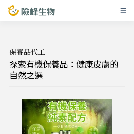
跳
至
主
要
內
容
保養品代工
探索有機保養品：健康皮膚的
自然之選