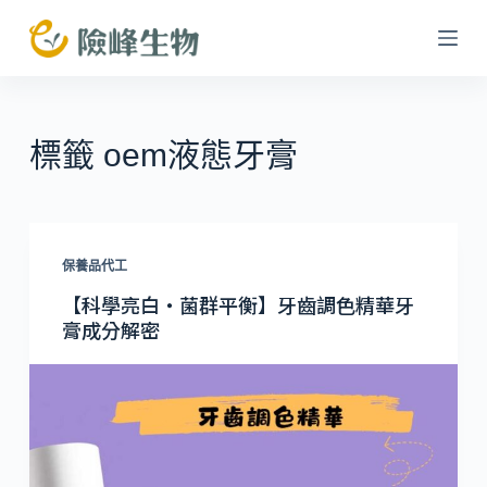
跳
至
主
要
內
標籤
oem液態牙膏
容
保養品代工
【科學亮白・菌群平衡】牙齒調色精華牙
膏成分解密