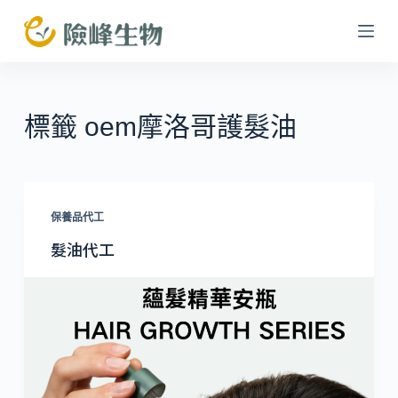
跳
至
主
要
內
標籤
oem摩洛哥護髮油
容
保養品代工
髮油代工