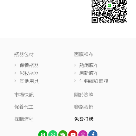
瓶器包材
面膜裸布
保養瓶器
熱銷膜布
彩妝瓶器
創新膜布
其他用具
生物纖維面膜
市場快訊
關於險峰
保養代工
聯絡我們
採購流程
免費打樣