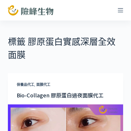
跳
至
主
要
內
標籤
膠原蛋白實感深層全效
容
面膜
保養品代工
,
面膜代工
Bio-Collagen 膠原蛋白過夜面膜代工