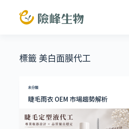
跳
至
主
要
內
容
標籤
美白面膜代工
未分類
睫毛雨衣 OEM 市場趨勢解析