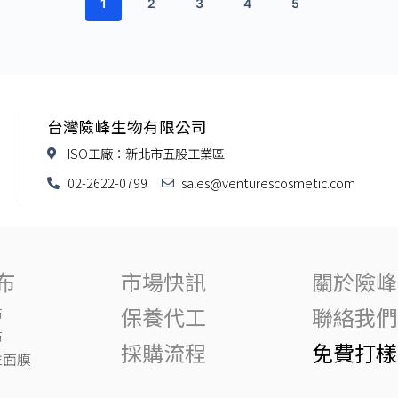
1
2
3
4
5
台灣險峰生物有限公司
ISO工廠：新北市五股工業區
02-2622-0799
sales@venturescosmetic.com
布
市場快訊
關於險峰
保養代工
聯絡我們
布
布
採購流程
免費打樣
維面膜