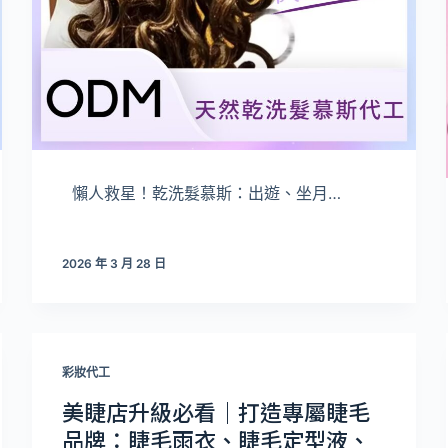
懶人救星！乾洗髮慕斯：出遊、坐月…
2026 年 3 月 28 日
彩妝代工
美睫店升級必看｜打造專屬睫毛
品牌：睫毛雨衣、睫毛定型液、