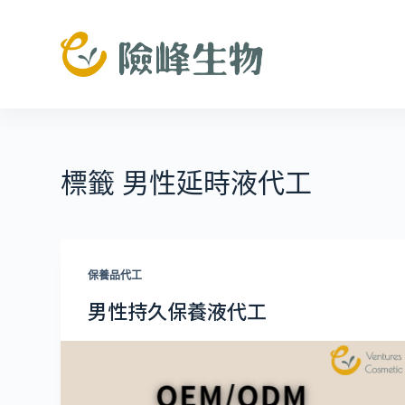
跳
至
主
要
內
容
標籤
男性延時液代工
保養品代工
男性持久保養液代工