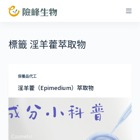
跳
至
主
要
內
標籤
淫羊藿萃取物
容
保養品代工
淫羊藿（Epimedium）萃取物