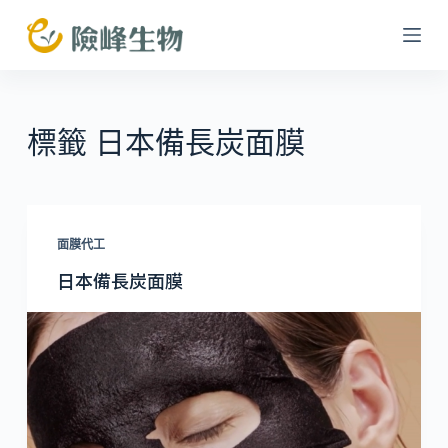
跳
至
主
要
內
標籤
日本備長炭面膜
容
面膜代工
日本備長炭面膜