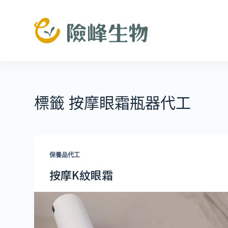
跳
至
主
要
內
容
標籤
按摩眼霜瓶器代工
保養品代工
按摩K紋眼霜