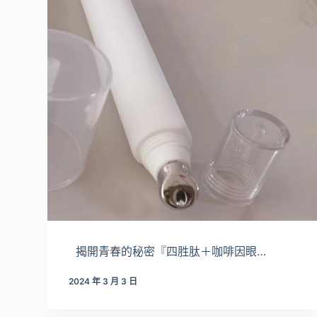
揭開青春的秘密『四胜肽＋咖啡因眼…
2024 年 3 月 3 日