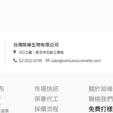
台灣險峰生物有限公司
ISO工廠：新北市五股工業區
02-2622-0799
sales@venturescosmetic.com
布
市場快訊
關於險峰
保養代工
聯絡我們
布
布
採購流程
免費打樣
維面膜