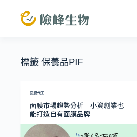
跳
至
主
要
內
容
標籤
保養品PIF
面膜代工
面膜市場趨勢分析｜小資創業也
能打造自有面膜品牌