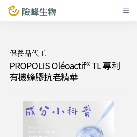
跳
至
主
要
內
容
保養品代工
PROPOLIS Oléoactif® TL 專利
有機蜂膠抗老精華