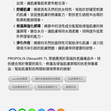
出現，讓肌膚看起來更年輕光滑。
舒緩肌膚
：蜂膠具有天然的抗炎特性，有助於舒緩受刺激
的肌膚，並促進肌膚的修護能力，對抗老化過程中出現的
乾燥和脆弱現象。
保濕與強化屏障
：蜂膠中的活性成分能幫助增強肌膚的保
護屏障，鎖住水分，讓肌膚保持水潤柔嫩，同時提升抵禦
外界侵害的能力。
淨化作用
：蜂膠的天然抗菌特性可幫助淨化肌膚，減少因
環境污染引起的肌膚問題，讓肌膚保持健康的狀態。
PROPOLIS Oléoactif® TL 常被應用於高端抗老護膚品中，特
別適合用於需要抗氧化、修護及增強肌膚屏障的抗老保養產
品，幫助肌膚對抗時間和環境帶來的損害!
oem抗老精華
專利有機蜂膠抗老精華
抗老精華代工
抗老精華液代工
胜肽抗老精華代工
蜂膠抗老