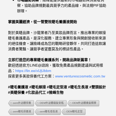
察，協助品牌規劃最具競爭力的產品線，與法規PIF協助
辦理。
掌握美麗經濟，從一管雙效睫毛養護液開始
對於美睫品牌、沙龍業者乃至美妝品牌而言，推出專業的嫁接
睫毛養護產品，是深化服務、建立專業形象與開創營收新來源
的絕佳機會。讓險峰成為您的戰略研發夥伴，共同打造這款讓
消費者驚豔、讓競爭者望塵莫及的標誌性產品。
立即打造您的專業睫毛養護系列，開啟品牌新篇章！
歡迎透過官方LINE@諮詢，獲取免費產品規劃建議與試用樣
品：
https://lin.ee/xUjUbbm
探索更多美妝保養代工方案：
www.venturescosmetic.com.tw
#睫毛養護液 #睫毛嫁接 #睫毛定型液 #睫毛生長液 #雙頭設計
#美睫保養 #化妝品代工 #險峰生物
oem外泌體保養
OEM外泌體蘊髮安瓶
OEM外泌體養髮精華
oem睫毛保養液
oem睫毛增長液
OEM睫毛定型