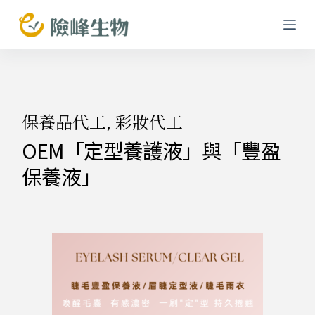
跳
至
主
要
內
容
保養品代工
,
彩妝代工
OEM「定型養護液」與「豐盈
保養液」