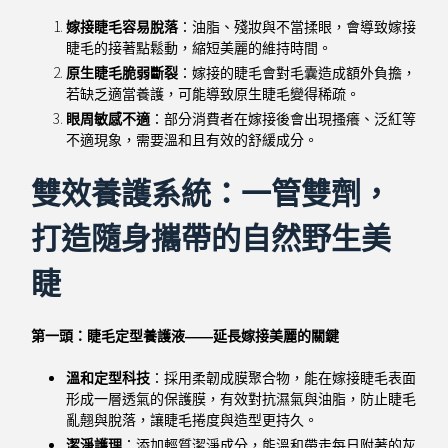
嫁接睫毛容易脫落
：油脂、殘妝與不當揉眼，會導致嫁接
睫毛的接著點鬆動，縮短美麗的維持時間。
原生睫毛脆弱斷裂
：嫁接的睫毛會對毛囊造成額外負擔，
若缺乏適當養護，可能導致原生睫毛變得稀疏。
眼周敏感不適
：部分消費者在嫁接後會出現搔癢、泛紅等
不適現象，需要溫和且有效的舒緩成分。
雙效養護系統：一管雙劑，
打造隨身攜帶的自然野生美
睫
第一頭：睫毛定型養護液——延長嫁接美麗的關鍵
溫和定型科技
：採用柔韌成膜聚合物，能在嫁接睫毛表面
形成一層透氣的保護膜，有效對抗濕氣與油脂，防止睫毛
亂翹與脫落，讓睫毛捲度與造型更持久。
潔淨護理
：添加輕質潔淨成分，能溫和帶走每日附著的灰