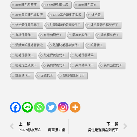
oem睫毛精華液
oem睫毛纖長液
oem睫毛雨衣
oem豐盈睫毛纖長液
OEM黑色睫毛定型液
外泌體
外泌體保養品代工
外泌體睫毛保養液代工
外泌體睫毛精華代工
有機保養代工
有機面膜代工
果凍面膜代工
油水精華代工
濃纖大眼睫毛營養液
甦活睫毛精華液代工
眼霜代工
睫毛保養代工
睫毛保養液代工
睫毛保養精華
睫毛定型液代工
美白保養代工
美白精華代工
美白面膜代工
護髮油代工
面膜代工
頭皮養護液代工
上一篇
下一篇
PDRN修護革命：一席面膜，開啟居家修護新紀元
男性延遲噴霧劑代工