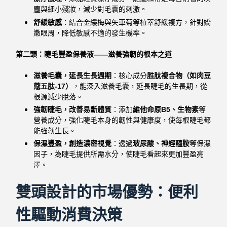
塵與細小殘妝，減少對毛囊的刺激。
舒緩敏感
：結合金縷梅與矢車菊等植萃舒緩複方，針對嬌
嫩眼周，降低敏感不適的發生機率。
第二頭：睫毛豐盈保養液——滋養強韌的根本之道
滋養毛囊，延長生長週期
：核心成分
胜肽複合物（如肉豆
蔻五肽-17）
，能深入滋養毛囊，延長睫毛的生長期，從
根源減少脫落。
強韌睫毛，改善易斷體質
：添加
維他命原B5、生物素
等
營養成分，強化睫毛本身的韌性與健康度，使每根睫毛都
能強韌生長。
保濕豐盈，創造濃密視覺
：透過
玻尿酸、神經醯胺
等保濕
因子，為睫毛提供所需水分，使睫毛看起來更加豐盈亮
澤。
雙頭設計的市場優勢：便利
性驅動消費決策