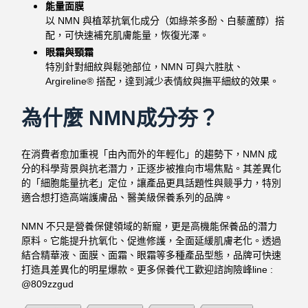
能量面膜
以 NMN 與植萃抗氧化成分（如綠茶多酚、白藜蘆醇）搭
配，可快速補充肌膚能量，恢復光澤。
眼霜與頸霜
特別針對細紋與鬆弛部位，NMN 可與六胜肽、
Argireline® 搭配，達到減少表情紋與撫平細紋的效果。
為什麼 NMN成分夯？
在消費者愈加重視「由內而外的年輕化」的趨勢下，NMN 成
分的科學背景與抗老潛力，正逐步被推向市場焦點。其差異化
的「細胞能量抗老」定位，讓產品更具話題性與競爭力，特別
適合想打造高端護膚品、醫美級保養系列的品牌。
NMN 不只是營養保健領域的新寵，更是高機能保養品的潛力
原料。它能提升抗氧化、促進修護，全面延緩肌膚老化。透過
結合精華液、面膜、面霜、眼霜等多種產品型態，品牌可快速
打造具差異化的明星爆款。更多保養代工歡迎諮詢險峰line :
@809zzgud