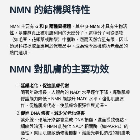
NMN 的結構與特性
NMN 主要有
α 和 β 兩種異構體
，其中
β-NMN
才具有生物活
性，是能夠真正被肌膚利用的天然分子。這種分子可從食物
（如毛豆、花椰菜或酪梨）中獲取，然而天然含量有限，因此
透過科技提取並應用於保養品中，成為現今高機能抗老產品的
熱門選項。
NMN 對肌膚的主要功效
延緩老化，促進肌膚代謝
隨著年齡增長，人體內的 NAD⁺ 水平逐年下降，導致肌膚
修護能力降低。NMN 能提升 NAD⁺ 水平，強化肌膚運
作，促進肌膚代謝，使肌膚恢復彈性與光澤。
促進 DNA 修復，減少光老化傷害
紫外線、環境汙染都會造成 DNA 損傷，進而導致斑點、
細紋與暗沉。NMN 能強化 NAD⁺ 相關酶（如PARPs）的
活性，幫助肌膚啟動修復機制，減緩光老化造成的肌膚老
化。