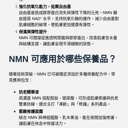
強化抗氧化能力，抵禦自由基
自由基是造成膠原蛋白流失與彈性下降的元兇。NMN 藉
由提高 NAD⁺ 水平，支持抗氧化酶的運作，減少自由基對
肌膚細胞的破壞，使肌膚更加健康有彈性。
保濕與彈性提升
NMN 可間接促進透明質酸與膠原蛋白，改善肌膚含水量
與結構支撐，讓肌膚呈現平滑細緻的狀態。
NMN 可應用於哪些保養品？
隨著技術突破，NMN 已可被穩定添加於多種保養配方中，常
見應用包含：
抗老精華液
高濃度 NMN 搭配胜肽、玻尿酸，可形成肌膚修護與抗老
雙重防線，適合主打「凍齡」與「修護」系列產品。
緊緻修護面霜
結合 NMN 與神經醯胺、乳木果油，能在夜間加強修護，
讓肌膚在休息中恢復活力。