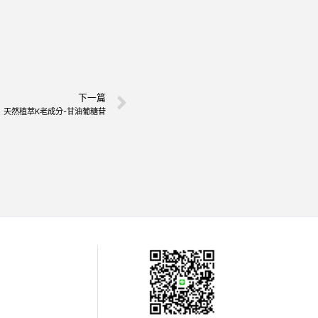
下一篇
天然植萃K老成分-甘油葡糖苷