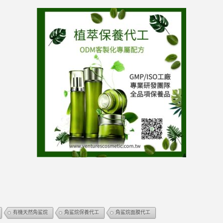
有機天然角鲨烷
角鲨烷保養代工
角鲨烷面膜代工