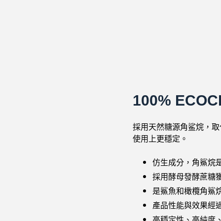
100% EC
採用天然糖源角鲨烷，取代
使用上更穩定。
仿生成分，角鯊烷
採用酵母發酵蔗糖
是鯊魚和橄欖角鯊
產品性能與效果經
高穩定性、高純度