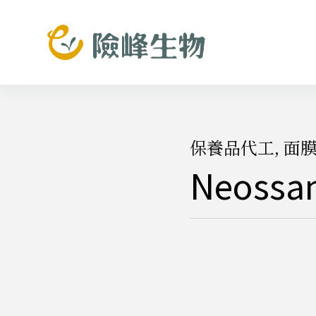
跳
至
主
要
內
容
保養品代工
,
面
Neossa