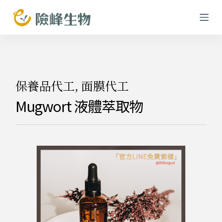
跳
至
主
要
內
容
保養品代工
,
面膜代工
Mugwort 液體萃取物