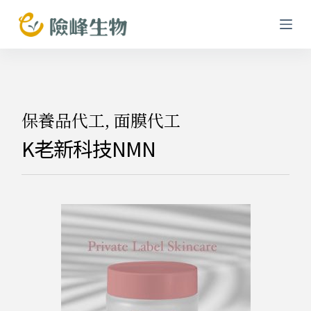
跳
至
主
要
內
容
保養品代工
,
面膜代工
K老新科技NMN