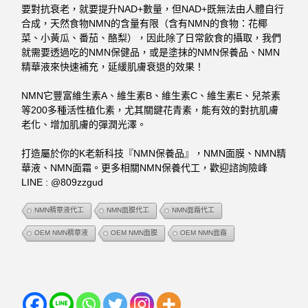
要對抗衰老，就要提升NAD+數量，但NAD+既無法由人體自行
合成，天然食物NMN的含量有限（含有NMN的食物：花椰
菜、小黃瓜、番茄、酪梨），因此除了日常飲食的攝取，我們
就需要透過吃的NMN保健品，或是塗抹的NMN保養品、NMN
精華液來快速補充，
延緩肌膚衰退的效果！
NMN它豐富維生素A、維生素B、維生素C、維生素E、兒茶素
等200多種活性植化素，尤其關鍵花青素，能有效的對抗肌膚
老化、增加肌膚的彈潤光澤。
打造屬於你的K老新科技『NMN保養品』，NMN面膜、NMN精
華液、NMN面霜。更多相關NMN保養代工，歡迎諮詢險峰
LINE : @809zzgud
NMN精華液代工
NMN面膜代工
NMN面霜代工
OEM NMN精華液
OEM NMN面膜
OEM NMN面霜