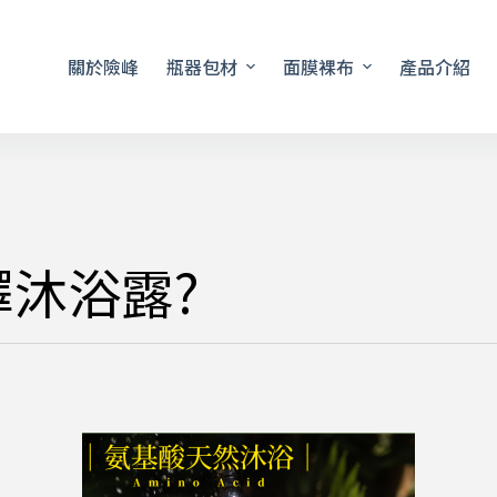
關於險峰
瓶器包材
面膜裸布
產品介紹
擇沐浴露?