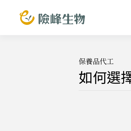
跳
至
主
要
內
容
保養品代工
如何選