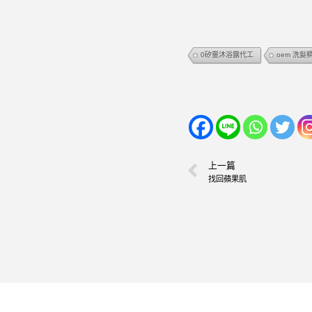
0矽靈沐浴露代工
oem 洗髮
上一篇
找回蘋果肌