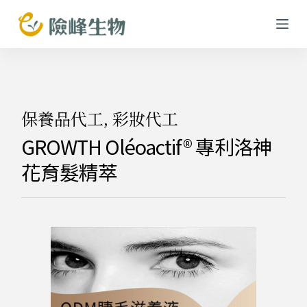
跳
至
主
要
內
容
保養品代工
,
彩妝代工
GROWTH Oléoactif® 專利洛神
花育髮精萃