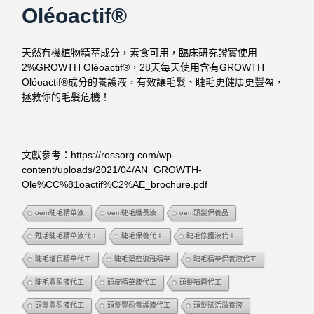
Oléoactif®
天然有機植物精萃成分，素食可用，臨床研究證實使用
2%GROWTH Oléoactif®，28天每天使用含有
GROWTH
Oléoactif®成分的養護液，
有效讓毛髮、睫毛更健康更豐盈，
拯救你的毛髮危機！
文獻參考：https://rossorg.com/wp-
content/uploads/2021/04/AN_GROWTH-
Ole%CC%81oactif%C2%AE_brochure.pdf
oem睫毛精華液
oem睫毛纖長液
oem頭髮保養品
甦活睫毛精華液代工
睫毛保養代工
睫毛修護液代工
睫毛增長精華代工
睫毛濃密復甦精華
睫毛精華保養液代工
睫毛豐盈液代工
頭皮精華液代工
頭髮噴霧代工
頭髮豐盈液代工
頭髮豐盈養護液代工
頭髮賦活滋養液