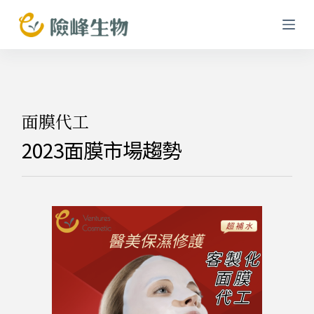
跳
至
主
要
內
容
面膜代工
2023面膜市場趨勢