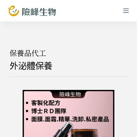
跳
至
主
要
內
容
保養品代工
外泌體保養