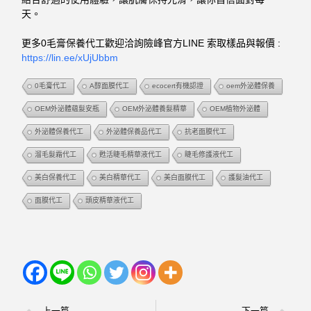
天。
更多0毛膏保養代工歡迎洽詢險峰官方LINE 索取樣品與報價 :
https://lin.ee/xUjUbbm
0毛膏代工
A醇面膜代工
ecocert有機認證
oem外泌體保養
OEM外泌體蘊髮安瓶
OEM外泌體養髮精華
OEM植物外泌體
外泌體保養代工
外泌體保養品代工
抗老面膜代工
溜毛髮霜代工
甦活睫毛精華液代工
睫毛修護液代工
美白保養代工
美白精華代工
美白面膜代工
護髮油代工
面膜代工
頭皮精華液代工
上一篇
下一篇