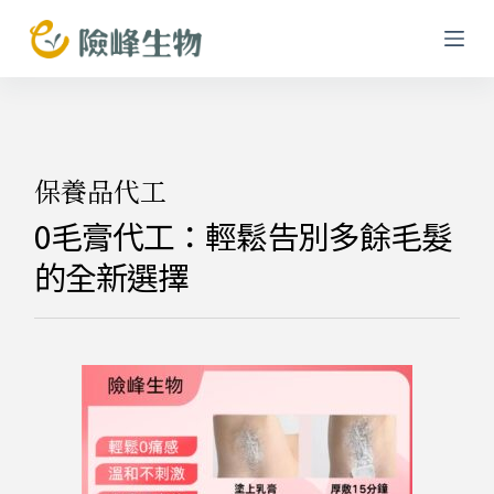
跳
至
主
要
內
容
保養品代工
0毛膏代工：輕鬆告別多餘毛髮
的全新選擇