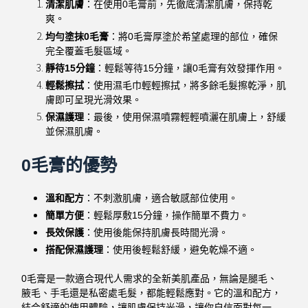
清潔肌膚
：在使用0毛膏前，先徹底清潔肌膚，保持乾
爽。
均勻塗抹0毛膏
：將0毛膏厚塗於希望處理的部位，確保
完全覆蓋毛髮區域。
靜待15分鐘
：輕鬆等待15分鐘，讓0毛膏有效發揮作用。
輕鬆擦拭
：使用濕毛巾輕輕擦拭，將多餘毛髮擦乾淨，肌
膚即可呈現光滑效果。
保濕護理
：最後，使用保濕噴霧輕輕噴灑在肌膚上，舒緩
並保濕肌膚。
0毛膏的優勢
溫和配方
：不刺激肌膚，適合敏感部位使用。
簡單方便
：輕鬆厚敷15分鐘，操作簡單不費力。
長效保護
：使用後能保持肌膚長時間光滑。
搭配保濕護理
：使用後輕鬆舒緩，避免乾燥不適。
0毛膏是一款適合現代人需求的全新美肌產品，無論是腿毛、
腋毛、手毛還是私密處毛髮，都能輕鬆應對。它的溫和配方，
結合舒適的使用體驗，讓肌膚保持光滑，讓你自信面對每一