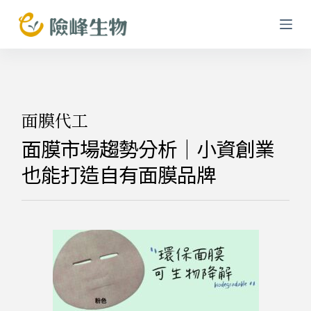
跳
至
主
要
內
容
面膜代工
面膜市場趨勢分析｜小資創業
也能打造自有面膜品牌