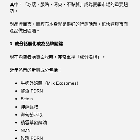
其中，「冰感、服貼、清爽、不黏膩」成為夏季市場的重要趨
勢。
對品牌而言，面膜布本身就是很好的行銷話題，能快速與市面
產品做出區隔。
3. 成分話題化成為品牌關鍵
現在消費者購買面膜時，非常重視「成分名稱」。
近年熱門的新興成分包括：
牛奶外泌體（Milk Exosomes）
鮭魚 PDRN
Ectoin
神經醯胺
海葡萄萃取
積雪草發酵油
NMN
玫瑰 PDRN