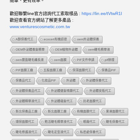
簡單、更有效率。
歡迎聯繫line官方諮詢代工索取樣品 :
https://lin.ee/tVtwR1l
歡迎查看官方網站了解更多產品 :
www.venturescosmetic.com.tw
A醇保養代工
ecocert有機認證
oem外泌體保養
OEM外泌體養髮精華
OEM植物外泌體
oem睫毛精華液
oem豐盈睫毛纖長液
oem面膜
PIF文件申請
pif辦理
PIF面膜工廠
五股面膜工廠
保濕面膜代工
保養品PIF
保養品代工
化妝品PIF
外泌體
外泌體保養代工
外泌體保養品代工
外泌體健髮噴霧代工
外泌體安瓶代工
外泌體精華液代工
外泌體蘊髮代工
抗老面膜代工
新北保養品工廠
新北面膜工廠
有機面膜代工
果凍面膜代工
環保面膜代工
甦活睫毛精華液代工
眼霜代工
睫毛保養代工
睫毛修護液代工
睫毛定型液代工
私密處保養代工