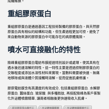
成纖維膜。
重組膠原蛋白
重組膠原蛋白是通過基因工程技術製備的膠原蛋白，與天然膠
原蛋白具有相似的結構和功能，但生產過程更加可控，避免了
來自動物來源的膠原蛋白中可能存在的病原體風險。
噴水可直接融化的特性
險峰重組膠原蛋白電紡布膜經過特別設計或處理，使其具有在
遇水後迅速溶解的特性。這一特性主要是透過控制膠原蛋白的
交聯程度或添加水溶性材料來實現。當敷料需要被快速、無痛
地移除或與液體介質接觸時溶解，從而促進肌膚修護。
膠原電紡膜含有高濃度的有效成分, 包括重組膠原蛋白. 水解膠
原蛋白. 蠶絲蛋白. 玻尿酸. 與多種胜肽, 再
搭配險峰為客戶客製
化外泌體噴霧精華, 讓兩者相融後更快速吸收入肌膚。
即溶膠原蛋白膜代工
外泌體噴霧精華
外泌體噴霧精華代工