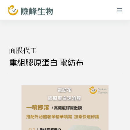
跳
至
主
要
內
容
面膜代工
重組膠原蛋白 電紡布